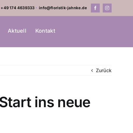
+49 174 4639333
▪
info@floristik-jahnke.de
Aktuell
Kontakt
Zurück
tart ins neue