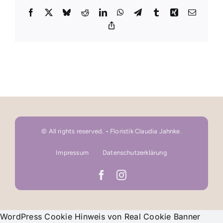
Facebook
X
Bluesky
Reddit
LinkedIn
WhatsApp
Telegram
Tumblr
Xing
E-
Mail
Copy
Link
© All rights reserved. • Floristik Claudia Jahnke.
Impressum
Datenschutzerklärung
WordPress Cookie Hinweis von Real Cookie Banner